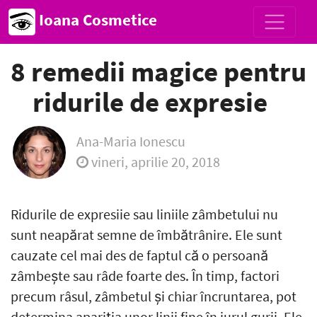
Ioana Cosmetice
8 remedii magice pentru
ridurile de expresie
Ana-Maria Ionescu
vineri, aprilie 20, 2018
Ridurile de expresiie sau liniile zâmbetului nu
sunt neapărat semne de îmbătrânire. Ele sunt
cauzate cel mai des de faptul că o persoană
zâmbește sau râde foarte des. În timp, factori
precum râsul, zâmbetul și chiar încruntarea, pot
determina apariția unor linii fine în jurul gurii. Ele