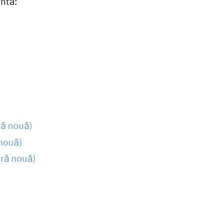
antă:
ră nouă)
 nouă)
tră nouă)