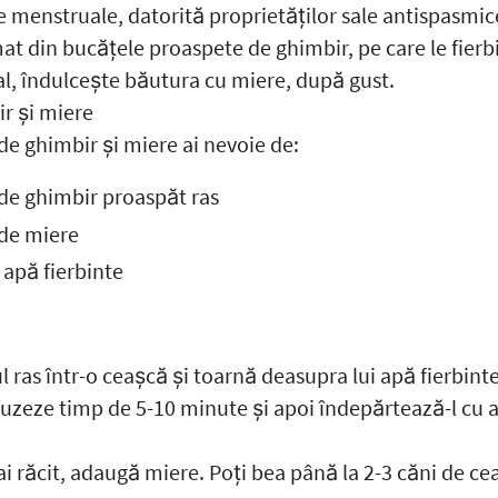
e menstruale, datorită proprietăților sale antispasmic
mat din bucățele proaspete de ghimbir, pe care le fierb
al, îndulcește băutura cu miere, după gust.
r și miere
de ghimbir și miere ai nevoie de:
 de ghimbir proaspăt ras
 de miere
 apă fierbinte
 ras într-o ceașcă și toarnă deasupra lui apă fierbinte
nfuzeze timp de 5-10 minute și apoi îndepărtează-l cu 
i răcit, adaugă miere. Poți bea până la 2-3 căni de ceai