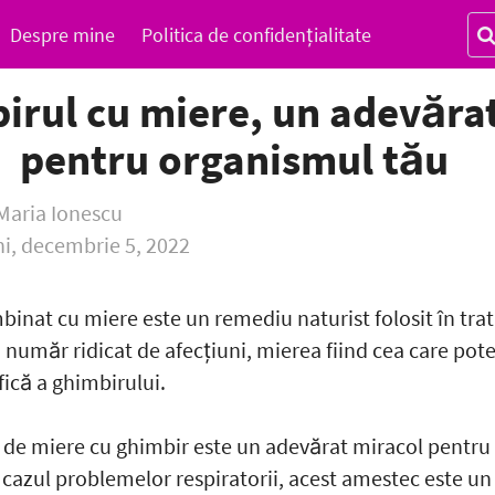
Despre mine
Politica de confidențialitate
irul cu miere, un adevărat 
pentru organismul tău
Maria Ionescu
ni, decembrie 5, 2022
inat cu miere este un remediu naturist folosit în trat
 număr ridicat de afecțiuni, mierea fiind cea care po
ică a ghimbirului.
 de miere cu ghimbir este un adevărat miracol pentru
 cazul problemelor respiratorii, acest amestec este u