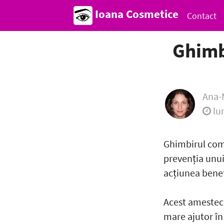
Ioana Cosmetice
Contact
Ghimb
Ana-
lu
Ghimbirul comb
prevenția unui
acțiunea benef
Acest amestec
mare ajutor în