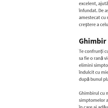
excelent, ajut
înfundat. De a
amestecat cu 
creştere a cel
Ghimbir 
Te confrunți cu
sa fie o rană 
elimini simpto
îndulcit cu mi
după bunul plac
Ghimbirul cu m
simptomelor a
în care ai adău