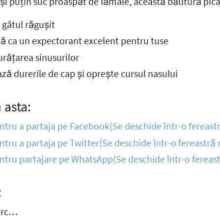
 și puțin suc proaspăt de lămâie, această băutură pic
gâtul răgușit
ă ca un expectorant excelent pentru tuse
urățarea sinusurilor
ză durerile de cap și oprește cursul nasului
 asta:
entru a partaja pe Facebook(Se deschide într-o fereast
entru a partaja pe Twitter(Se deschide într-o fereastră
entru partajare pe WhatsApp(Se deschide într-o fereas
:
arc…