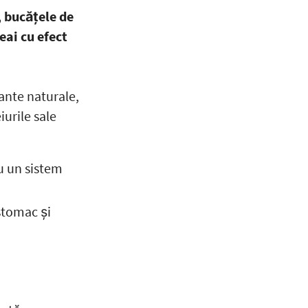
, bucățele de
ai cu efect
ante naturale,
iurile sale
u un sistem
stomac și