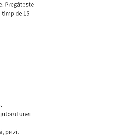
e. Pregătește-
i timp de 15
.
ajutorul unei
, pe zi.