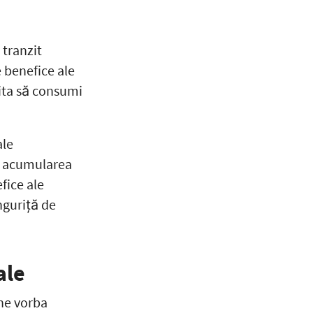
tranzit
e benefice ale
zita să consumi
ale
de acumularea
fice ale
nguriță de
ale
ine vorba