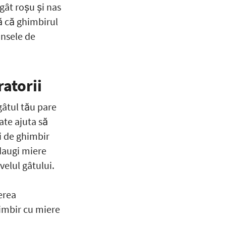
gât roşu şi nas
ă că ghimbirul
nsele de
atorii
gâtul tău pare
ate ajuta să
i de ghimbir
adaugi miere
velul gâtului.
erea
imbir cu miere