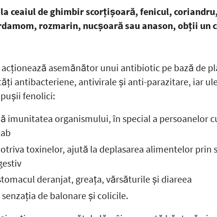
la ceaiul de ghimbir scorțișoară, fenicul, coriandru
rdamom, rozmarin, nucșoară sau anason, obții un ce
 acționează asemănător unui antibiotic pe bază de pl
ți antibacteriene, antivirale și anti-parazitare, iar ule
pușii fenolici:
ă imunitatea organismului, în special a persoanelor c
lab
otriva toxinelor, ajută la deplasarea alimentelor prin 
gestiv
stomacul deranjat, greața, vărsăturile și diareea
senzația de balonare și colicile.