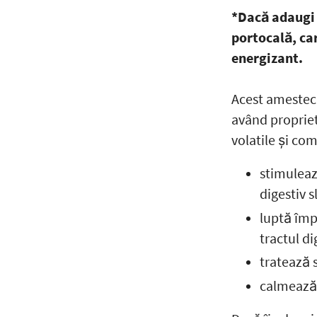
*Dacă adaugi 
portocală, ca
energizant.
Acest amestec
având proprietă
volatile și com
stimuleaz
digestiv s
luptă împ
tractul di
tratează 
calmează 