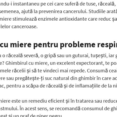
ându-i instantaneu pe cei care suferă de tuse, răceală, 
semenea, ajută la prevenirea cancerului. Studiile arat
miere stimulează enzimele antioxidante care reduc şa
ulelor canceroase.
cu miere pentru probleme respir
 o răceală severă, o gripă sau un guturai, tușești, iar 
vie? Ghimbirul cu miere, un excelent expectorant, te po
mele răcelii și să te vindeci mai repede. Consumă cea
ere sau pregătește-ți suc natural din ghimbir în care 
, pentru a scăpa de răceală și de inflamațiile de la ni
iere este un remediu eficient și în tratarea sau reduc
stmului. În acest sens, se recomandă consumul de gh
gat și un praf de piper negru.