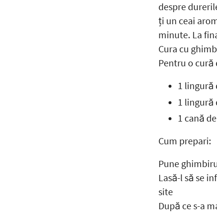
despre dureril
ți un ceai aro
minute. La fin
Cura cu ghimbi
Pentru o cură 
1 lingură
1 lingură
1 cană de
Cum prepari:
Pune ghimbirul
Lasă-l să se i
site
După ce s-a ma