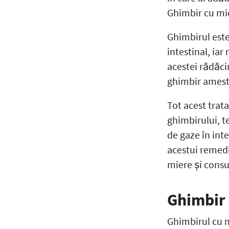
Ghimbir cu mie
Ghimbirul este
intestinal, ia
acestei rădăci
ghimbir amest
Tot acest trat
ghimbirului, t
de gaze în inte
acestui remedi
miere și cons
Ghimbir 
Ghimbirul cu m