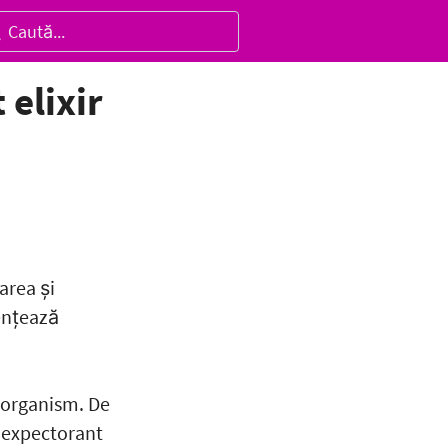
elixir
area și
tențează
 organism. De
n expectorant