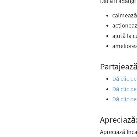
Dacă îi adaugi
calmează 
acționeaz
ajută la c
ameliorea
Partajează
Dă clic p
Dă clic p
Dă clic p
Apreciază
Apreciază Înc